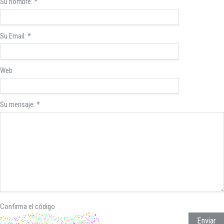
Su nombre:
*
INICIAR SESIÓN
¿Ha olvidado la contraseña?
Su Email:
*
Web
Su mensaje:
*
Confirma el código
Enviar