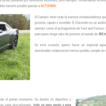
ria ha ido pasando por diferentes versiones, pero siempre
conservando la mis
do hacerlo posible gracias a
AUTOPARK
.
El Camaro tiene toda la esencia estadounidense qu
potente, rápido e increíble. El Chevrolet es un autén
sientas como el
protagonista de Fast and Furious.
para quien tenga valor de ponerse al mando de
400 i
En esta ocasión, quiero hacer un especial agr
inestimable colaboración hemos podido cumplir un s
sde el primer momento. Su diseño es deportivo y
hay nada descafeinado,
todo es puro nervio y pura