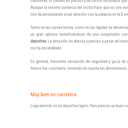
carreteras. El cambio es preciso y de cortos recorridos que 
Aunque la enorme potencia del motor hace que no sea nece
nos da presionando el pie derecho con la palanca en la D e
Tanto en las curvas lentas como en las rápidas se desenvu
un gran aplomo beneficiándose de una suspensión con
deportiva
. La dirección es directa y precisa a pesar del e
me ha encandilado.
En general, transmite sensación de seguridad y goza de 
frenos fue constante, teniendo en cuenta las dimensiones 
Muy bien en carretera
Lógicamente es un deportivo ligero. Nos pareció un buen c