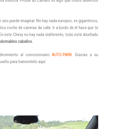
ma esencia. Probar un Camaro es algo que todos debemos
e uno puede imaginar. No hay nada europeo, es gigantesco,
tico coche de carreras de calle. Ir a bordo de él hace que te
 En este Chevy no hay nada indiferente, todo está diseñado
ndomables caballos.
adecimiento al concesionario
AUTO-PARK
.
Gracias a su
ueño para transmitirlo aquí.