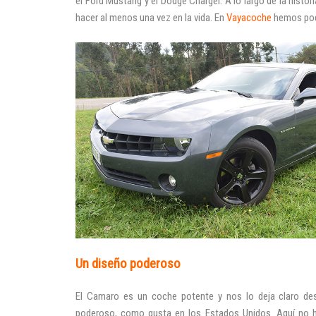
el Ford Mustang y el Dodge Charger. A lo largo de la histo
hacer al menos una vez en la vida. En
Vayacoche
hemos podi
Un diseño poderoso
El Camaro es un coche potente y nos lo deja claro de
p
oderoso, como gusta en los Estados Unidos. Aquí no 