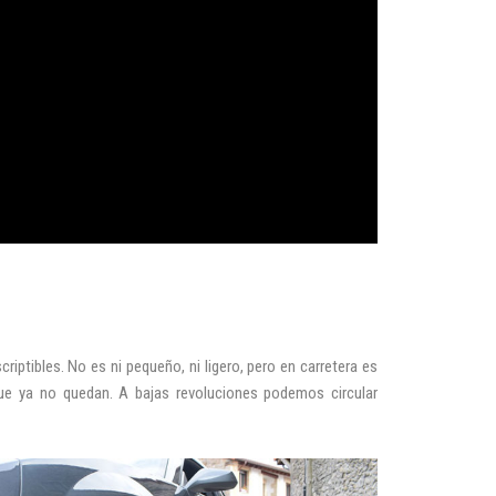
ptibles. No es ni pequeño, ni ligero, pero en carretera es
e ya no quedan. A bajas revoluciones podemos circular