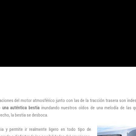
iones del motor atmosférico junto con las de la tracción trasera son indescri
una auténtica bestia
inundando nuestros oídos de una melodía de las qu
recho, la bestia se desboca.
a y permite ir realmente ligero en todo tipo de