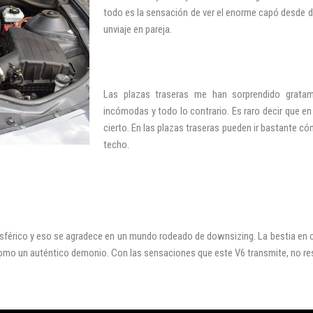
todo es la sensación de ver el enorme capó desde d
unviaje en pareja.
Las plazas traseras me han sorprendido grata
incómodas y todo lo contrario. Es raro decir que e
cierto. En las plazas traseras pueden ir bastante c
techo.
Iniciar sesión
érico y eso se agradece en un mundo rodeado de downsizing. La bestia en 
mo un auténtico demonio. Con las sensaciones que este V6 transmite, no resu
INICIAR SESIÓN