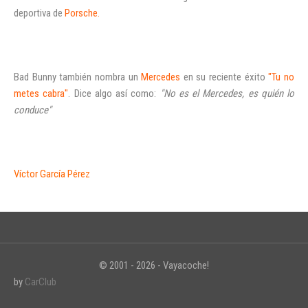
deportiva de
Porsche.
Bad Bunny también nombra un
Mercedes
en su reciente éxito
"Tu no
metes cabra"
. Dice algo así como:
"No es el Mercedes, es quién lo
conduce"
Víctor García Pérez
© 2001 - 2026 - Vayacoche!
by
CarClub