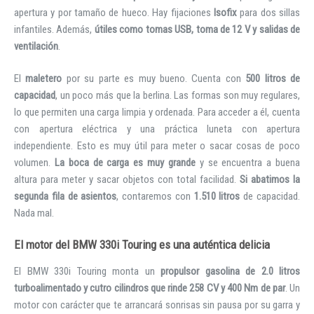
apertura y por tamaño de hueco. Hay fijaciones
Isofix
para dos sillas
infantiles. Además,
útiles como tomas USB, toma de 12 V y salidas de
ventilación
.
El
maletero
por su parte es muy bueno. Cuenta con
500 litros de
capacidad
, un poco más que la berlina. Las formas son muy regulares,
lo que permiten una carga limpia y ordenada. Para acceder a él, cuenta
con apertura eléctrica y una práctica luneta con apertura
independiente. Esto es muy útil para meter o sacar cosas de poco
volumen.
La boca de carga es muy grande
y se encuentra a buena
altura para meter y sacar objetos con total facilidad.
Si abatimos la
segunda fila de asientos
, contaremos con
1.510 litros
de capacidad.
Nada mal.
El motor del BMW 330i Touring es una auténtica delicia
El BMW 330i Touring monta un
propulsor gasolina de 2.0 litros
turboalimentado y cutro cilindros que rinde 258 CV y 400 Nm de par
. Un
motor con carácter que te arrancará sonrisas sin pausa por su garra y