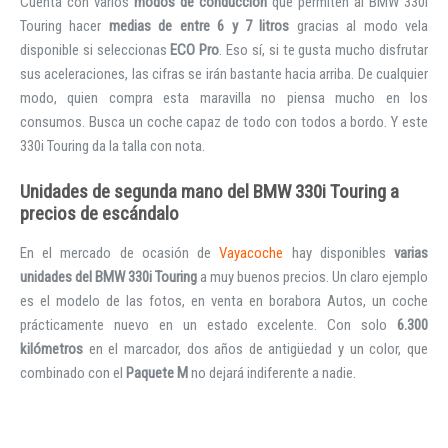
Cuenta con varios
modos de conducción
que permiten al BMW 330i
Touring hacer
medias de entre 6 y 7 litros
gracias al modo vela
disponible si seleccionas
ECO Pro
. Eso sí, si te gusta mucho disfrutar
sus aceleraciones, las cifras se irán bastante hacia arriba. De cualquier
modo, quien compra esta maravilla no piensa mucho en los
consumos. Busca un coche capaz de todo con todos a bordo. Y este
330i Touring da la talla con nota.
Unidades de segunda mano del BMW 330i Touring a
precios de escándalo
En el mercado de ocasión de
Vayacoche
hay disponibles
varias
unidades del BMW 330i Touring
a muy buenos precios. Un claro ejemplo
es el modelo de las fotos, en venta en borabora Autos, un coche
prácticamente nuevo en un estado excelente. Con solo
6.300
kilómetros
en el marcador, dos años de antigüedad y un color, que
combinado con el
Paquete M
no dejará indiferente a nadie.