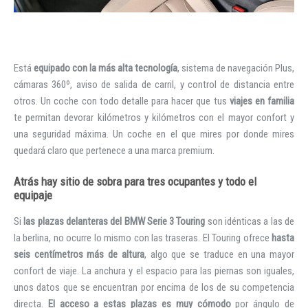
Iniciar sesión
Está
equipado con la más alta tecnología
, sistema de navegación Plus,
cámaras 360º, aviso de salida de carril, y control de distancia entre
otros. Un coche con todo detalle para hacer que tus
viajes en familia
te permitan devorar kilómetros y kilómetros con el mayor confort y
una seguridad máxima. Un coche en el que mires por donde mires
quedará claro que pertenece a una marca premium.
INICIAR SESIÓN
Atrás hay sitio de sobra para tres ocupantes y todo el
equipaje
¿Ha olvidado la contraseña?
Si
las plazas delanteras del BMW Serie 3 Touring
son idénticas a las de
la berlina, no ocurre lo mismo con las traseras. El Touring ofrece
hasta
seis centímetros más de altura
, algo que se traduce en una mayor
confort de viaje. La anchura y el espacio para las piernas son iguales,
unos datos que se encuentran por encima de los de su competencia
directa.
El acceso a estas plazas es muy cómodo
por ángulo de