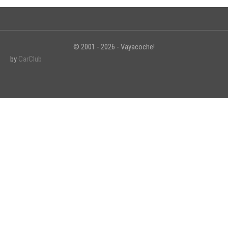
© 2001 - 2026 - Vayacoche!
INICIAR SESIÓN
by
CarClub
¿Ha olvidado la contraseña?