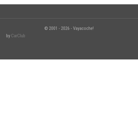
© 2001 - 2026 - Vayacoche!
INICIAR SESIÓN
by
CarClub
¿Ha olvidado la contraseña?