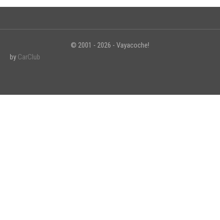
© 2001 - 2026 - Vayacoche!
INICIAR SESIÓN
by
CarClub
¿Ha olvidado la contraseña?