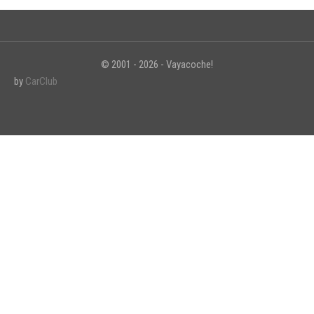
© 2001 - 2026 - Vayacoche!
INICIAR SESIÓN
by
CarClub
¿Ha olvidado la contraseña?