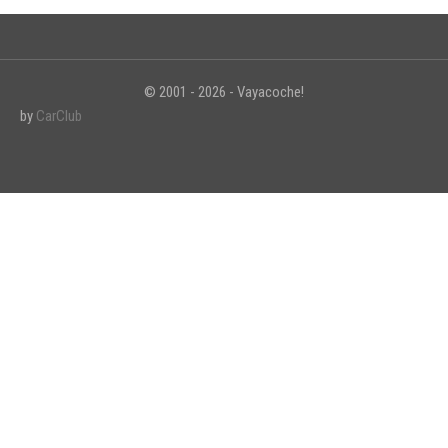
© 2001 - 2026 - Vayacoche!
INICIAR SESIÓN
by
CarClub
¿Ha olvidado la contraseña?