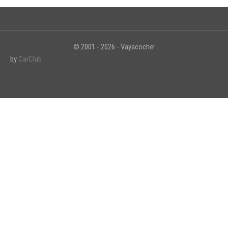
© 2001 - 2026 - Vayacoche!
INICIAR SESIÓN
by
CarClub
¿Ha olvidado la contraseña?