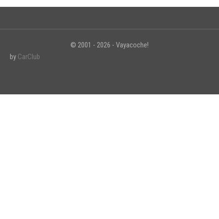
© 2001 - 2026 - Vayacoche!
INICIAR SESIÓN
by
CarClub
¿Ha olvidado la contraseña?