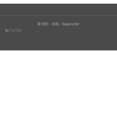
© 2001 - 2026 - Vayacoche!
INICIAR SESIÓN
by
CarClub
¿Ha olvidado la contraseña?